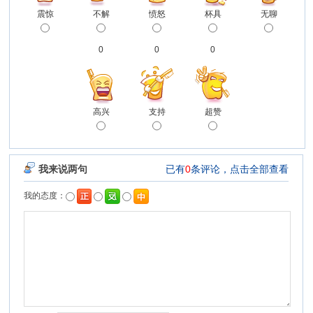
震惊
不解
愤怒
杯具
无聊
0
0
0
高兴
支持
超赞