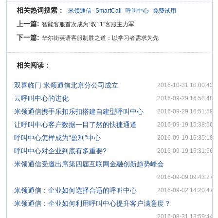
相关热词搜索：
米领通信
SmartCall
呼叫中心
免费试用
上一篇:
智能客服首次成为“双11”客服主力军
下一篇:
华尔街英语客服制胜之道：以学习者需求为先
相关阅读：
·
双喜临门 米领通信北京分公司成立
2016-10-31 10:00:43
·
云呼叫中心的进化
2016-09-29 16:58:48
·
米领通信携手乐扣乐扣搭建自建型呼叫中心
2016-09-29 16:51:59
·
让呼叫中心客户数据一目了然的快捷通道
2016-09-19 15:38:56
·
呼叫中心怎样成为“盈利”中心
2016-09-19 15:35:18
·
呼叫中心对企业到底有多重要?
2016-09-19 15:31:56
·
米领通信受邀出席第四届互联网金融创新趋势峰会
2016-09-09 09:43:27
·
米领通信：企业如何选择合适的呼叫中心
2016-09-02 14:20:47
·
米领通信：企业如何利用呼叫中心提升客户满意度？
2016-08-31 13:59:44