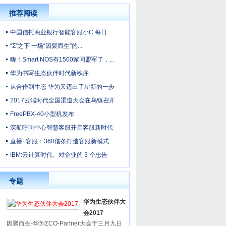
推荐阅读
中国信托商业银行智能客服小C 每日...
“Σ”之下 一场“因聚而生”的...
嗨！Smart NOS有1500家同盟军了，...
华为书写生态伙伴时代新秩序
从合作到生态 华为又迈出了崭新的一步
2017云端时代全国渠道大会在乌镇召开
FreePBX-40小型机发布
深航呼叫中心智慧客服开启客服新时代
直播+客服：360借条打造客服新模式
IBM:云计算时代、对企业的 3 个忠告
专题
华为生态伙伴大
会2017
因聚而生-华为ΣCO-Partner大会于三月九日