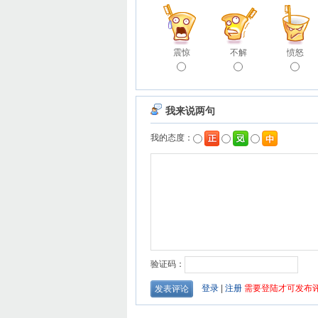
震惊
不解
愤怒