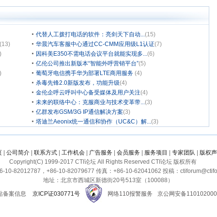
代替人工拨打电话的软件：亮剑天下自动...
(15)
(13)
华晨汽车客服中心通过CC-CMM应用级L1认证
(7)
)
因科美E350不需电话会议平台就能实现多...
(6)
亿伦公司推出新版本“智能外呼营销平台”
(5)
)
葡萄牙电信携手华为部署LTE商用服务
(4)
杀毒先锋2.0新版发布，功能升级
(4)
金伦企呼云呼叫中心备受媒体及用户关注
(4)
未来的联络中心：克服商业与技术变革带...
(3)
亿群发布GSM/3G IP通信解决方案
(3)
塔迪兰Aeonix统一通信和协作（UC&C）解...
(3)
页
|
公司简介
|
联系方式
|
工作机会
|
广告服务
|
会员服务
|
服务项目
|
专家团队
|
版权声
Copyright(C) 1999-2017 CTI论坛 All Rights Reserved CTI论坛 版权所有
10-82012787，+86-10-82079677 传真：+86-10-62041062 投稿：ctiforum@ctifo
地址：北京市西城区新德街20号513室（100088）
站备案信息
京ICP证030771号
网络110报警服务
京公网安备110102000