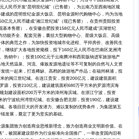
亿元人民币开发“昆明世纪城”（已售罄），为云南乃至西南地区规
步建成的昆明世纪金源大饭店、昆明金源时代购物中心，均为当地
50亿元人民币建成“湘江世纪城”（现已售罄），在贵州贵阳投资
（现基本售罄），在安徽合肥投资158亿元人民币建成“滨湖世纪
均功能齐全、配套完善，囊括大型购物中心、星级大饭店、高级
合体的典范之作，为加快投资地城市化进程、平抑房价、改善民生
，继续扩大各地投资规模，投下160亿元人民币在巴南区龙洲湾
中、热销中）；投资100亿元于云南腾冲和西双版纳进军旅游地产
当地天然温泉、河流、傣族发源地遗址等不可复制的自然与人文资
开发统一起来，打造稀缺、高档的旅游地产作品；在福州林浦，投
方米的闽江世纪城。在连江贵安，投资200亿元，建设建筑面积
罗源，投资210亿元，建设建筑面积680万平方米的罗源湾滨海
，规划建设面积200万平方米的漳州海滨城。在浙江宁波，投资
方米的宁波杭州湾世纪城。在安徽合肥北部，投资190亿，建设建
纪城。各项目巨大的开发潜力、难以复制的优势条件，为集团第五
持续发展，奠定了更为坚实的基础。
集团致力创造商业思维新理念，致力创造商业文明新价值。在
售”，被国家建设部作为行业标准向全国推广，一举改变国内旧有