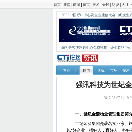
首页
|
新闻
|
商城
|
黄页
|
技术
|
会展
|
访谈
|
人才
|
|2022中国呼叫中心及企业通信大会
|虎虎生威
|华为云客服呼叫中心免费试用
|企业联络中心出
|鼎信通达新一代语音网关DAG1000-4S
首页
国内
国际
市场
技术
强讯科技为世纪金
2017-03-07 14
一、世纪金源物业管理集团简
世纪金源集团是著名实业家、旅菲
以“好企业，招好人，育好人，办好