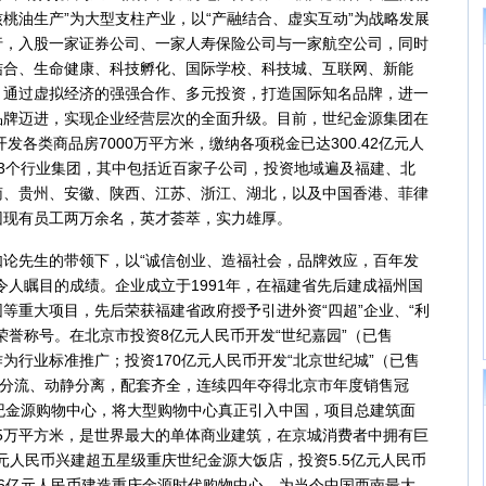
桃油生产”为大型支柱产业，以“产融结合、虚实互动”为战略发展
行，入股一家证券公司、一家人寿保险公司与一家航空公司，同时
结合、生命健康、科技孵化、国际学校、科技城、互联网、新能
，通过虚拟经济的强强合作、多元投资，打造国际知名品牌，进一
品牌迈进，实现企业经营层次的全面升级。目前，世纪金源集团在
发各类商品房7000万平方米，缴纳各项税金已达300.42亿元人
3个行业集团，其中包括近百家子公司，投资地域遍及福建、北
南、贵州、安徽、陕西、江苏、浙江、湖北，以及中国香港、菲律
团现有员工两万余名，英才荟萃，实力雄厚。
先生的带领下，以“诚信创业、造福社会，品牌效应，百年发
令人瞩目的成绩。企业成立于1991年，在福建省先后建成福州国
等重大项目，先后荣获福建省政府授予引进外资“四超”企业、“利
荣誉称号。在北京市投资8亿元人民币开发“世纪嘉园”（已售
为行业标准推广；投资170亿元人民币开发“北京世纪城”（已售
车分流、动静分离，配套齐全，连续四年夺得北京市年度销售冠
纪金源购物中心，将大型购物中心真正引入中国，项目总建筑面
1.5万平方米，是世界最大的单体商业建筑，在京城消费者中拥有巨
亿元人民币兴建超五星级重庆世纪金源大饭店，投资5.5亿元人民币
6亿元人民币建造重庆金源时代购物中心，为当今中国西南最大