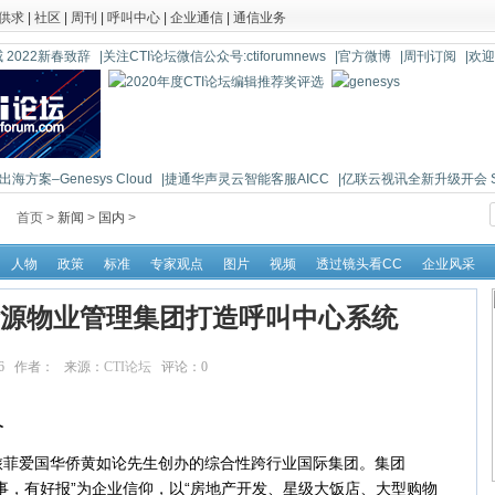
供求
|
社区
|
周刊
|
呼叫中心
|
企业通信
|
通信业务
 2022新春致辞
|关注CTI论坛微信公众号:ctiforumnews
|官方微博
|周刊订阅
|欢
海方案–Genesys Cloud
|捷通华声灵云智能客服AICC
|亿联云视讯全新升级开会 So 
首页 >
新闻
>
国内
>
人物
政策
标准
专家观点
图片
视频
透过镜头看CC
企业风采
源物业管理集团打造呼叫中心系统
:19:06 作者： 来源：
CTI论坛
评论：
0
点击：
22149
介
爱国华侨黄如论先生创办的综合性跨行业国际集团。集团
事，有好报”为企业信仰，以“房地产开发、星级大饭店、大型购物