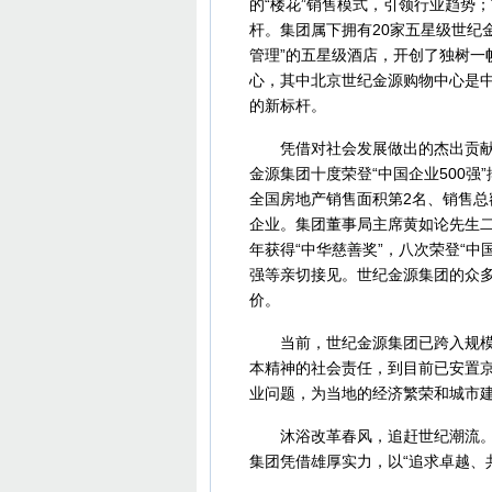
的“楼花”销售模式，引领行业趋势
杆。集团属下拥有20家五星级世纪
管理”的五星级酒店，开创了独树一
心，其中北京世纪金源购物中心是中国第
的新标杆。
凭借对社会发展做出的杰出贡献，世
金源集团十度荣登“中国企业500强
全国房地产销售面积第2名、销售总
企业。集团董事局主席黄如论先生二
年获得“中华慈善奖”，八次荣登“
强等亲切接见。世纪金源集团的众
价。
当前，世纪金源集团已跨入规模经
本精神的社会责任，到目前已安置京
业问题，为当地的经济繁荣和城市
沐浴改革春风，追赶世纪潮流。基
集团凭借雄厚实力，以“追求卓越、