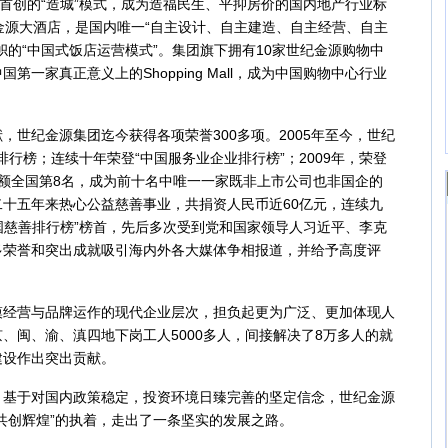
；首创的“造城”模式，成为造福民生、平抑房价的国内地产行业标
金源大酒店，是国内唯一“自主设计、自主建造、自主经营、自主
帜的“中国式饭店运营模式”。集团旗下拥有10家世纪金源购物中
一家真正意义上的Shopping Mall，成为中国购物中心行业
纪金源集团迄今获得各项荣誉300多项。2005年至今，世纪
”排行榜；连续十年荣登“中国服务业企业排行榜”；2009年，荣登
额全国第8名，成为前十名中唯一一家既非上市公司也非国企的
十五年来热心公益慈善事业，共捐资人民币近60亿元，连续九
中国慈善排行榜”榜首，先后多次受到党和国家领导人习近平、李克
多荣誉和突出成就吸引海内外各大媒体争相报道，并给予高度评
营与品牌运作的现代企业层次，担负起更为广泛、更加体现人
、闽、渝、滇四地下岗工人5000多人，间接解决了8万多人的就
建设作出突出贡献。
于对国内政策稳定，投资环境日臻完善的坚定信念，世纪金源
共创辉煌”的执着，走出了一条坚实的发展之路。