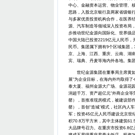
中心、金融资本运营、物业管理、核
思路，入股北京银行及两家省级银
与多家优质投资机构合作，在医养
源、汽车制造等领域深入投资布局
步推动世纪金源向国际化、世界级
中国大陆已投资2219亿元人民币，开
民币。集团属下拥有9个区域集团，
京、上海、江西、重庆、云南、湖
宾、瑞典、丹麦等海内外各地。集
世纪金源集团在董事局主席黄如论
展”为企业目标，在海内外均取得了
泰大厦、福州金源大广场、金源花园
润超千万、资产超亿元”外商企业等
罄），首推准现房模式，被建设部作
罄），首创“造城”模式，社区内人
军；投资45亿元人民币建设北京世
积70.8万平方米，其中主体建筑6
大品牌号召力。在重庆市投资6.8
建成五星级重庆君豪大饭店，投资2