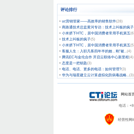
评论排行
uc营销管家——高效率的销售软件
(28)
商路通技术总监黄河专访：技术上叫板的疯子
小米挤下HTC，居中国消费者常用手机第五
(6
技术上叫板的疯子
(5)
小米挤下HTC，居中国消费者常用手机第五
(5
客服人生：入职凡客四年半的她，刚“被...
(4)
腾讯EC与金伦合作 开启云联络中心新里程
(4)
态度是一把钥匙
(3)
电话、电话、更多的电话：如何管理?
(3)
华为与瑞星建立云计算虚拟化防病毒战略...
(3)
网站首
电话：+86-
经营性网