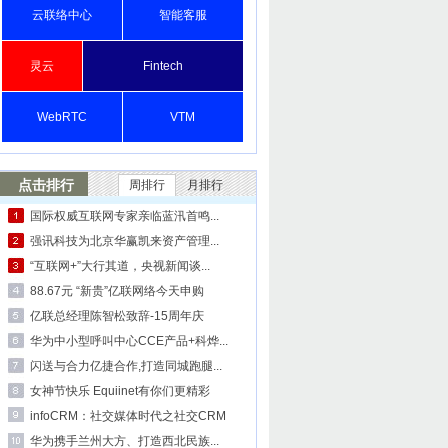
云联络中心
智能客服
灵云
Fintech
WebRTC
VTM
点击排行
周排行
月排行
国际权威互联网专家亲临蓝汛首鸣...
强讯科技为北京华赢凯来资产管理...
“互联网+”大行其道，央视新闻谈...
88.67元 “新贵”亿联网络今天申购
亿联总经理陈智松致辞-15周年庆
华为中小型呼叫中心CCE产品+科烨...
闪送与合力亿捷合作,打造同城跑腿...
女神节快乐 Equiinet有你们更精彩
infoCRM：社交媒体时代之社交CRM
华为携手兰州大方、打造西北民族...