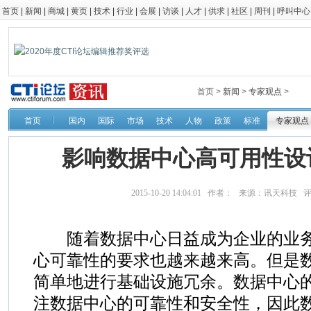
首页
|
新闻
|
商城
|
黄页
|
技术
|
行业
|
会展
|
访谈
|
人才
|
供求
|
社区
|
周刊
|
呼叫中心
首页 >
新闻
>
专家观点
>
首页
国内
国际
市场
技术
人物
政策
标准
专家观点
影响数据中心高可用性设
2015-10-20 14:04:01 作者： 来源：讯天科技
随着数据中心日益成为企业的业务
心可靠性的要求也越来越来高。但是
简单地进行基础设施冗余。数据中心
注数据中心的可靠性和安全性，因此