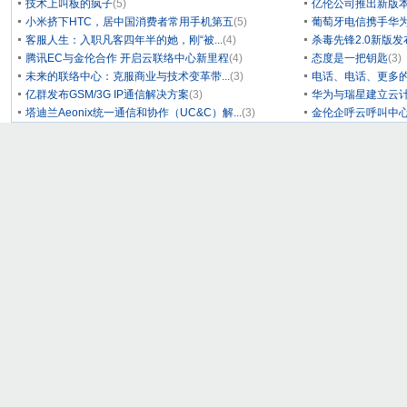
技术上叫板的疯子
(5)
亿伦公司推出新版本
小米挤下HTC，居中国消费者常用手机第五
(5)
葡萄牙电信携手华为
客服人生：入职凡客四年半的她，刚“被...
(4)
杀毒先锋2.0新版
腾讯EC与金伦合作 开启云联络中心新里程
(4)
态度是一把钥匙
(3)
未来的联络中心：克服商业与技术变革带...
(3)
电话、电话、更多
亿群发布GSM/3G IP通信解决方案
(3)
华为与瑞星建立云计
塔迪兰Aeonix统一通信和协作（UC&C）解...
(3)
金伦企呼云呼叫中