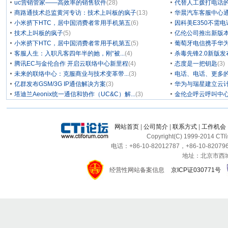
uc营销管家——高效率的销售软件
(28)
代替人工拨打电话的
商路通技术总监黄河专访：技术上叫板的疯子
(13)
华晨汽车客服中心通
小米挤下HTC，居中国消费者常用手机第五
(6)
因科美E350不需电
技术上叫板的疯子
(5)
亿伦公司推出新版本
小米挤下HTC，居中国消费者常用手机第五
(5)
葡萄牙电信携手华为
客服人生：入职凡客四年半的她，刚“被...
(4)
杀毒先锋2.0新版
腾讯EC与金伦合作 开启云联络中心新里程
(4)
态度是一把钥匙
(3)
未来的联络中心：克服商业与技术变革带...
(3)
电话、电话、更多
亿群发布GSM/3G IP通信解决方案
(3)
华为与瑞星建立云计
塔迪兰Aeonix统一通信和协作（UC&C）解...
(3)
金伦企呼云呼叫中
网站首页
|
公司简介
|
联系方式
|
工作机会
Copyright(C) 1999-2014 C
电话：+86-10-82012787，+86-10-820796
地址：北京市西城区
经营性网站备案信息
京ICP证030771号