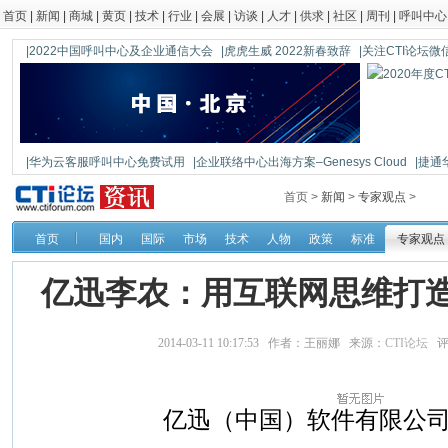
首页
|
新闻
|
商城
|
黄页
|
技术
|
行业
|
会展
|
访谈
|
人才
|
供求
|
社区
|
周刊
|
呼叫中心
|2022中国呼叫中心及企业通信大会
|虎虎生威 2022新春致辞
|关注CTI论坛微信公
|华为云客服呼叫中心免费试用
|企业联络中心出海方案–Genesys Cloud
|捷通
|鼎信通达新一代语音网关DAG1000-4S
首页 >
新闻
>
专家观点
>
首页
国内
国际
市场
技术
人物
政策
标准
专家观点
亿迅李农：用互联网思维打
2014-03-11 10:17:53 作者：王丽娜 来源：
CTI论坛
评
亿迅（中国）软件有限公司