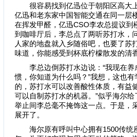
很容易找到亿迅位于朝阳区高大上
亿迅和老东家中国智能交通在同一层
在挥发甲醛，亿迅CSO李农总提议到
到咖啡厅后，李总点了两听苏打水，
人家的地盘就入乡随俗吧，也要了苏
味道，你能感受到杯底柠檬散发的清
李总边倒苏打水边说：“我现在养
惯，你知道为什么吗？”我想，这也有
的，苏打水可以改善酸性体质，有益
可以自制苏打水的机器。”似乎海尔给
举止间李总毫不掩饰这一点。于是，
展开了。
海尔原有呼叫中心拥有1500传统座