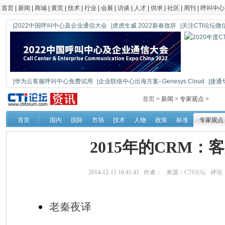
首页
|
新闻
|
商城
|
黄页
|
技术
|
行业
|
会展
|
访谈
|
人才
|
供求
|
社区
|
周刊
|
呼叫中心
|2022中国呼叫中心及企业通信大会
|虎虎生威 2022新春致辞
|关注CTI论坛微信公
|华为云客服呼叫中心免费试用
|企业联络中心出海方案–Genesys Cloud
|捷通
|鼎信通达新一代语音网关DAG1000-4S
首页 >
新闻
>
专家观点
>
首页
国内
国际
市场
技术
人物
政策
标准
专家观点
2015年的CRM：
2014-12-11 10:41:41 作者： 来源：
CTI论坛
评论
老秦夜译