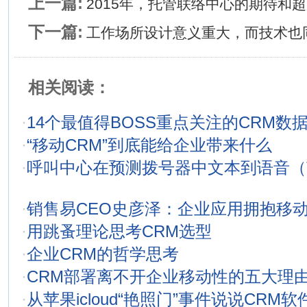
上一篇:
2015年，托管联络中心的期待和
下一篇:
工作场所设计意义重大，而技术也
相关阅读：
·
14个最值得BOSS重点关注的CRM数
·
“移动CRM”到底能给企业带来什么
·
呼叫中心在预测拨号器中文本到语音（
·
销售易CEO史彦泽：企业应用拥抱移
·
用跳蚤理论思考CRM选型
·
企业CRM的哲学思考
·
CRM部署离不开企业移动性的五大理
·
从苹果icloud“艳照门”事件说说CRM