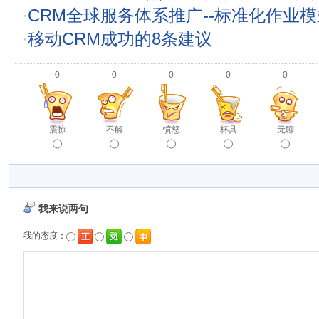
·
CRM全球服务体系推广--标准化作业模
·
移动CRM成功的8条建议
0
0
0
0
0
震惊
不解
愤怒
杯具
无聊