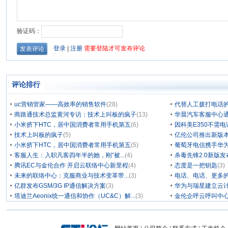
评论排行
uc营销管家——高效率的销售软件
(28)
代替人工拨打电话的
商路通技术总监黄河专访：技术上叫板的疯子
(13)
华晨汽车客服中心通
小米挤下HTC，居中国消费者常用手机第五
(6)
因科美E350不需电
技术上叫板的疯子
(5)
亿伦公司推出新版本
小米挤下HTC，居中国消费者常用手机第五
(5)
葡萄牙电信携手华为
客服人生：入职凡客四年半的她，刚“被...
(4)
杀毒先锋2.0新版
腾讯EC与金伦合作 开启云联络中心新里程
(4)
态度是一把钥匙
(3)
未来的联络中心：克服商业与技术变革带...
(3)
电话、电话、更多
亿群发布GSM/3G IP通信解决方案
(3)
华为与瑞星建立云计
塔迪兰Aeonix统一通信和协作（UC&C）解...
(3)
金伦企呼云呼叫中