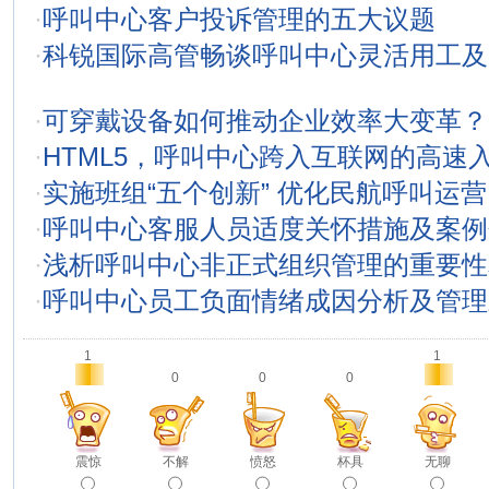
·
呼叫中心客户投诉管理的五大议题
·
科锐国际高管畅谈呼叫中心灵活用工及
·
可穿戴设备如何推动企业效率大变革？
·
HTML5，呼叫中心跨入互联网的高速
·
实施班组“五个创新” 优化民航呼叫运营
·
呼叫中心客服人员适度关怀措施及案例
·
浅析呼叫中心非正式组织管理的重要性
·
呼叫中心员工负面情绪成因分析及管理
1
1
0
0
0
震惊
不解
愤怒
杯具
无聊