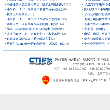
商路通技术总监黄河专访：技术上叫板的疯子
(13)
华晨汽车客服中心通
小米挤下HTC，居中国消费者常用手机第五
(6)
因科美E350不需电
技术上叫板的疯子
(5)
亿伦公司推出新版本
小米挤下HTC，居中国消费者常用手机第五
(5)
葡萄牙电信携手华为
客服人生：入职凡客四年半的她，刚“被...
(4)
杀毒先锋2.0新版
腾讯EC与金伦合作 开启云联络中心新里程
(4)
态度是一把钥匙
(3)
未来的联络中心：克服商业与技术变革带...
(3)
电话、电话、更多
亿群发布GSM/3G IP通信解决方案
(3)
华为与瑞星建立云计
塔迪兰Aeonix统一通信和协作（UC&C）解...
(3)
金伦企呼云呼叫中
网站首页
|
公司简介
|
联系方式
|
工作机会
Copyright(C) 1999-2014 C
电话：+86-10-82012787，+86-10-820796
地址：北京市西城区
经营性网站备案信息
京ICP证030771号