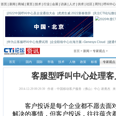
首页
|
新闻
|
商城
|
黄页
|
技术
|
行业
|
会展
|
访谈
|
人才
|
供求
|
社区
|
周刊
|
呼叫中心
|2022中国呼叫中心及企业通信大会
|虎虎生威 2022新春致辞
|关注CTI论坛微信公
|华为云客服呼叫中心免费试用
|企业联络中心出海方案–Genesys Cloud
|捷通
|鼎信通达新一代语音网关DAG1000-4S
首页 >
新闻
>
专家观点
>
首页
国内
国际
市场
技术
人物
政策
标准
专家观点
客服型呼叫中心处理客
2014-12-29 09:29:39 作者：中国移动客户服务（佛山）中心 谢勇杰 
客户投诉是每个企业都不愿去面对
解决的事情，但客户投诉，往往蕴含