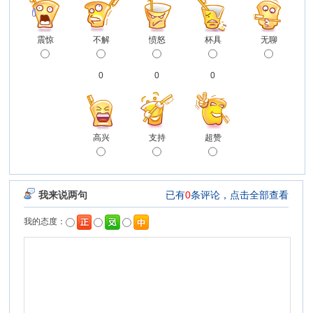
震惊
不解
愤怒
杯具
无聊
0
0
0
高兴
支持
超赞