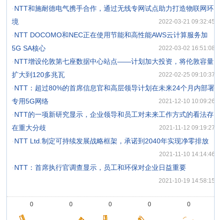
·
NTT和施耐德电气携手合作，通过无线专网试点助力打造物联网环
境
2022-03-21 09:32:45
·
NTT DOCOMO和NEC正在使用节能和高性能AWS云计算服务加
5G SA核心
2022-03-02 16:51:08
·
NTT增设伦敦第七座数据中心站点——计划加大投资，将伦敦容量
扩大到120多兆瓦
2022-02-25 09:10:37
·
NTT：超过80%的首席信息官和高层领导计划在未来24个月内部署
专用5G网络
2021-12-10 10:09:26
·
NTT的一项新研究显示，企业领导和员工对未来工作方式的看法存
在重大分歧
2021-11-12 09:19:27
·
NTT Ltd.制定可持续发展战略框架，承诺到2040年实现净零排放
2021-11-10 14:14:46
·
NTT：首席执行官调查显示，员工和环保对企业日益重要
2021-10-19 14:58:15
0
0
0
0
0