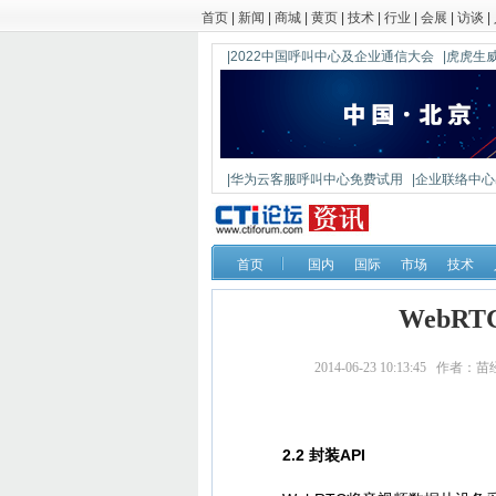
首页
|
新闻
|
商城
|
黄页
|
技术
|
行业
|
会展
|
访谈
|
|2022中国呼叫中心及企业通信大会
|虎虎生威
|华为云客服呼叫中心免费试用
|企业联络中心出
|鼎信通达新一代语音网关DAG1000-4S
首页
国内
国际
市场
技术
WebR
2014-06-23 10:13:4
2.2 封装API