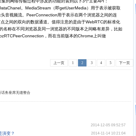
集到网络传输过程中涉及的功能封装到以下3个主要API：
n和DataChanel。MediaStream（即getUserMedia）用于表示被获取
视频流。PeerConnection用于表示在两个浏览器之间的连
两个节点之间的双向的数据通道。值得注意的是由于WebRTC的标准化
I的名称在不同浏览器及同一浏览器的不同版本之间略有差异，比如
做mozRTCPeerConnection，而在当前版本的Chrome上叫做
上一页
1
2
3
4
5
下一页
新话务座席无缝整合
2014-12-05 09:52:57
是演变？
2014-11-14 10:21:04