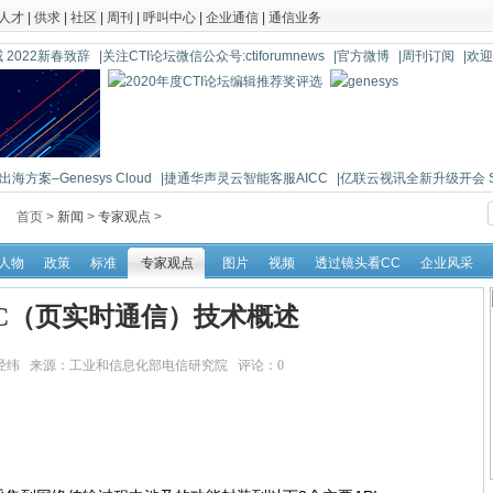
人才
|
供求
|
社区
|
周刊
|
呼叫中心
|
企业通信
|
通信业务
 2022新春致辞
|关注CTI论坛微信公众号:ctiforumnews
|官方微博
|周刊订阅
|欢
海方案–Genesys Cloud
|捷通华声灵云智能客服AICC
|亿联云视讯全新升级开会 So 
首页 >
新闻
>
专家观点
>
人物
政策
标准
专家观点
图片
视频
透过镜头看CC
企业风采
TC（页实时通信）技术概述
5 作者：苗经纬 来源：工业和信息化部电信研究院 评论：
0
点击：
118105