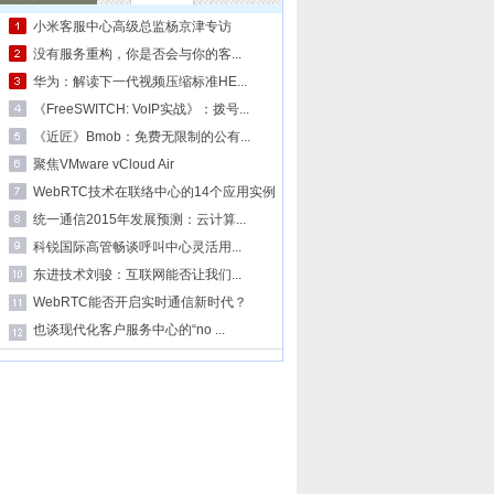
小米客服中心高级总监杨京津专访
没有服务重构，你是否会与你的客...
华为：解读下一代视频压缩标准HE...
《FreeSWITCH: VoIP实战》：拨号...
《近匠》Bmob：免费无限制的公有...
聚焦VMware vCloud Air
WebRTC技术在联络中心的14个应用实例
统一通信2015年发展预测：云计算...
科锐国际高管畅谈呼叫中心灵活用...
东进技术刘骏：互联网能否让我们...
WebRTC能否开启实时通信新时代？
也谈现代化客户服务中心的“no ...