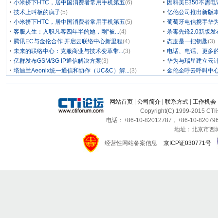
小米挤下HTC，居中国消费者常用手机第五
(6)
因科美E350不需电
技术上叫板的疯子
(5)
亿伦公司推出新版本
小米挤下HTC，居中国消费者常用手机第五
(5)
葡萄牙电信携手华为
客服人生：入职凡客四年半的她，刚“被...
(4)
杀毒先锋2.0新版
腾讯EC与金伦合作 开启云联络中心新里程
(4)
态度是一把钥匙
(3)
未来的联络中心：克服商业与技术变革带...
(3)
电话、电话、更多
亿群发布GSM/3G IP通信解决方案
(3)
华为与瑞星建立云计
塔迪兰Aeonix统一通信和协作（UC&C）解...
(3)
金伦企呼云呼叫中
网站首页
|
公司简介
|
联系方式
|
工作机会
Copyright(C) 1999-2015 C
电话：+86-10-82012787，+86-10-820796
地址：北京市西城区
经营性网站备案信息
京ICP证030771号