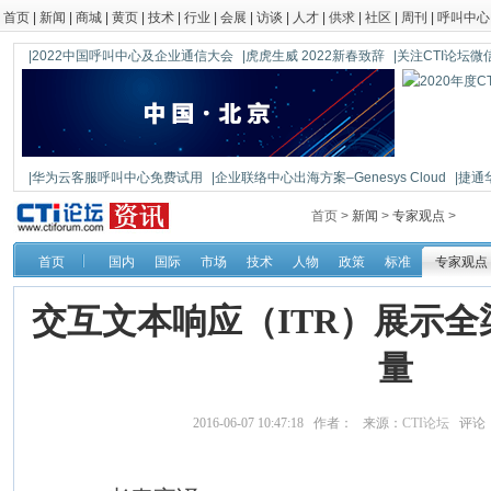
首页
|
新闻
|
商城
|
黄页
|
技术
|
行业
|
会展
|
访谈
|
人才
|
供求
|
社区
|
周刊
|
呼叫中心
|2022中国呼叫中心及企业通信大会
|虎虎生威 2022新春致辞
|关注CTI论坛微信公
|华为云客服呼叫中心免费试用
|企业联络中心出海方案–Genesys Cloud
|捷通
|鼎信通达新一代语音网关DAG1000-4S
首页 >
新闻
>
专家观点
>
首页
国内
国际
市场
技术
人物
政策
标准
专家观点
交互文本响应（ITR）展示
量
2016-06-07 10:47:18 作者： 来源：
CTI论坛
评论